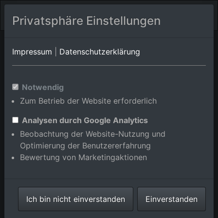
Privatsphäre Einstellungen
Orts-Album von Oppenau/Löcherberg
in Baden-
Impressum
|
Datenschutzerklärung
Württemberg,Deutschland
Im Shop bestellen
Notwendig
Zum Betrieb der Website erforderlich
Analysen durch Google Analytics
Beobachtung der Website-Nutzung und
Optimierung der Benutzererfahrung
Bewertung von Marketingaktionen
Ich bin nicht einverstanden
Einverstanden
Kurcamping Traiermühle im Ortsteil Löcherberg in