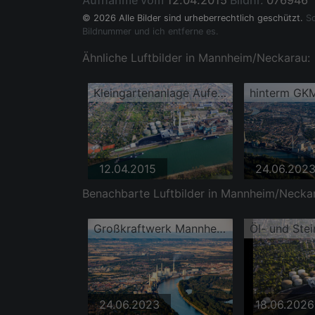
Aufnahme vom
12.04.2015
Bildnr.
076946
© 2026 Alle Bilder sind urheberrechtlich geschützt.
So
Bildnummer und ich entferne es.
Ähnliche Luftbilder in Mannheim/Neckarau:
Kleingartenanlage Aufeldweg hinterm GKM am Rheinufer
hinterm GK
12.04.2015
24.06.202
Benachbarte Luftbilder in Mannheim/Necka
Großkraftwerk Mannheim GKM von Westen
24.06.2023
18.06.2026