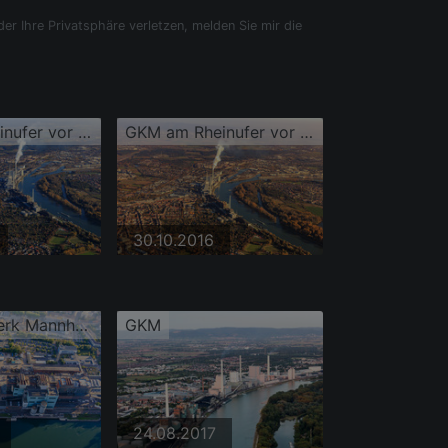
der Ihre Privatsphäre verletzen, melden Sie mir die
GKM am Rheinufer vor dem Rheinauhafen aus Westen
GKM am Rheinufer vor dem Rheinauhafen aus Westen
30.10.2016
Grosskraftwerk Mannheim am Rheinufer
GKM
24.08.2017