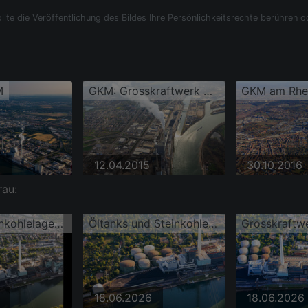
llte die Veröffentlichung des Bildes Ihre Persönlichkeitsrechte berühren o
M
GKM: Grosskraftwerk Mannheim am Rheinufer
3
12.04.2015
30.10.2016
rau:
Öl- und Steinkohlelager des GKM am Rhein Grosskraftwerk Mannheim
Öltanks und Steinkohlehalde des Grosskraftwerk Mannheim GKM am Rhein
18.06.2026
18.06.2026