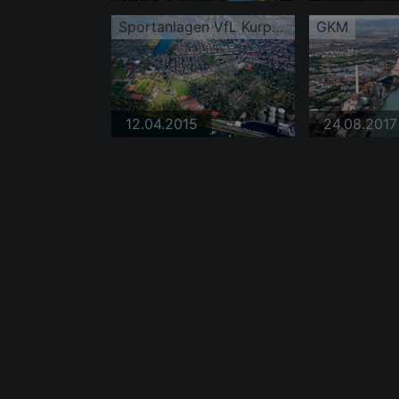
Sportanlagen VfL Kurpfalz
GKM
12.04.2015
24.08.2017