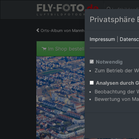
Luftbilder 
Privatsphäre 
Orts-Album von Mannheim/Neckarau
in Baden-W
Impressum
|
Datensc
Im Shop bestellen
Notwendig
Zum Betrieb der We
Analysen durch G
Beobachtung der W
Bewertung von Ma