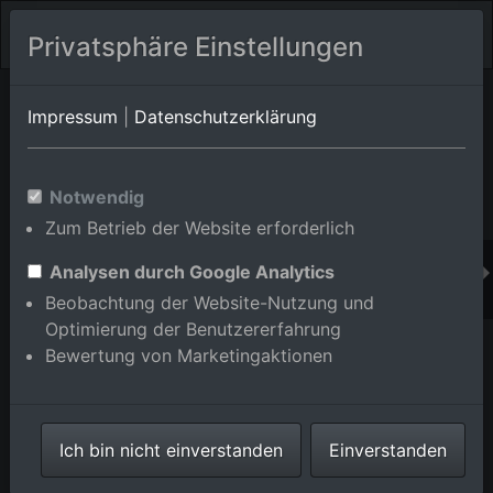
Privatsphäre Einstellungen
Orts-Album von Karlsruhe/Innenstadt-Ost
in Baden-
Impressum
|
Datenschutzerklärung
Württemberg,Deutschland
Im Shop bestellen
Notwendig
Zum Betrieb der Website erforderlich
Analysen durch Google Analytics
Beobachtung der Website-Nutzung und
Optimierung der Benutzererfahrung
Bewertung von Marketingaktionen
Ich bin nicht einverstanden
Einverstanden
KIT Engesserstr im Ortsteil Innenstadt-Ost in