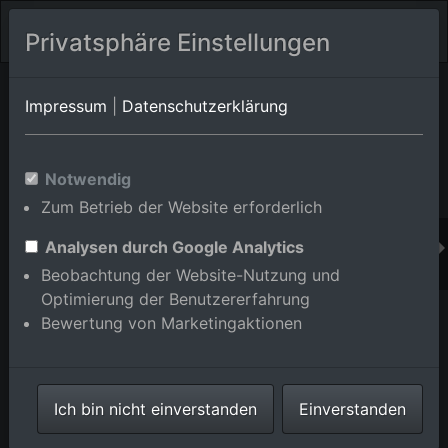
Privatsphäre Einstellungen
Orts-Album von Ubstadt-Weiher/Zeutern
in Baden-
Impressum
|
Datenschutzerklärung
Württemberg,Deutschland
Im Shop bestellen
Notwendig
Zum Betrieb der Website erforderlich
Analysen durch Google Analytics
Beobachtung der Website-Nutzung und
Optimierung der Benutzererfahrung
Bewertung von Marketingaktionen
Ich bin nicht einverstanden
Einverstanden
Industriestraße mit Rohtermel Tankschutz GmbH im