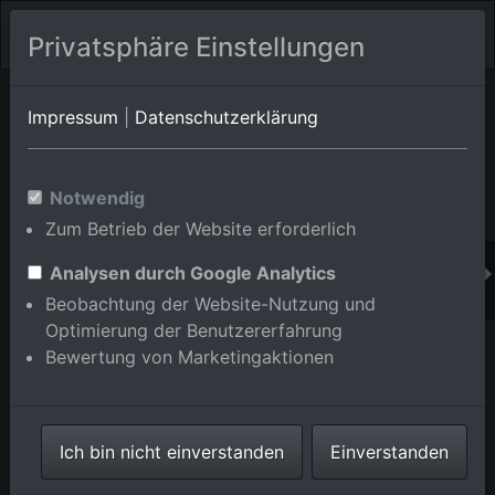
Privatsphäre Einstellungen
Orts-Album von Mannheim/Neuostheim
in Baden-
Impressum
|
Datenschutzerklärung
Württemberg,Deutschland
Im Shop bestellen
Notwendig
Zum Betrieb der Website erforderlich
Analysen durch Google Analytics
Beobachtung der Website-Nutzung und
Optimierung der Benutzererfahrung
Bewertung von Marketingaktionen
Ich bin nicht einverstanden
Einverstanden
Industriegebiet Seckenheimer Landstraße/ Hans-