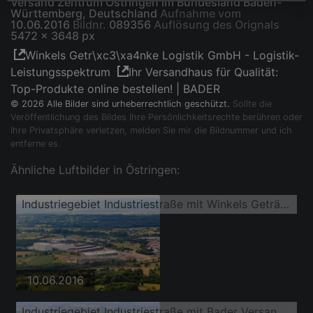
Versand Zentrum Östringen im Bundesland Baden-
Württemberg, Deutschland
Aufnahme vom
10.06.2016
Bildnr.
089356
Auflösung des Orignals
5472 x 3648 px
Winkels Getr\xc3\xa4nke Logistik GmbH - Logistik-
Leistungsspektrum
Ihr Versandhaus für Qualität:
Top-Produkte online bestellen! | BADER
© 2026 Alle Bilder sind urheberrechtlich geschützt.
Sollte die
Veröffentlichung des Bildes Ihre Persönlichkeitsrechte berühren oder
Ihre Privatsphäre verletzen, melden Sie mir die Bildnummer und ich
entferne es.
Ähnliche Luftbilder in Östringen:
Industriegebiet Industriestraße mit Winkels Getränke Logistik GmbH Östringen und Baustelle für Bader Versand Zentrum Östringen
10.06.2016
Industriegebiet Industriestraße mit Bader Versand Zentrum Östringen, Rothermel warehousing services GmbH Logistikzentrum Östringen und Interbran Advanced Materials GmbH