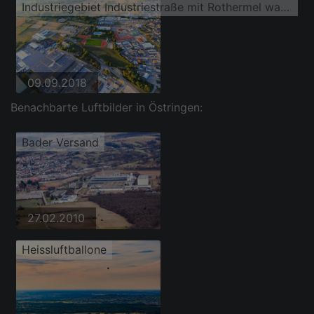
Industriegebiet Industriestraße mit Rothermel warehousing services GmbH Logistikzentrum Östringen und Interbran Advanced Materials GmbH
09.09.2018
Benachbarte Luftbilder in Östringen:
Bader Versand
27.02.2010
Heissluftballone