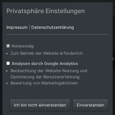
Privatsphäre Einstellungen
Orts-Album von Rastatt
in Baden-Württemberg,Deutschland
Impressum
|
Datenschutzerklärung
Im Shop bestellen
Notwendig
Zum Betrieb der Website erforderlich
Analysen durch Google Analytics
Beobachtung der Website-Nutzung und
Optimierung der Benutzererfahrung
Bewertung von Marketingaktionen
Ich bin nicht einverstanden
Einverstanden
Hindenburgbrücke in Rastatt im Bundesland Baden-
Württemberg, Deutschland
Aufnahme vom
26.10.2014