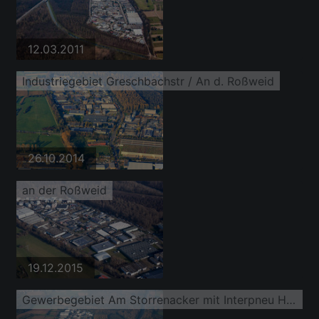
12.03.2011
Industriegebiet Greschbachstr / An d. Roßweid
26.10.2014
an der Roßweid
19.12.2015
Gewerbegebiet Am Storrenacker mit Interpneu Handelsgesellschaft mbH und weisenburger bau GmbH Bemusterungszentrum baustein