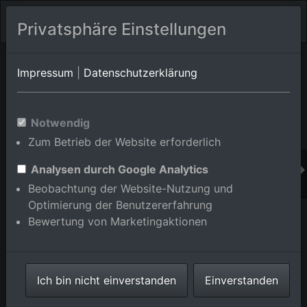
Privatsphäre Einstellungen
Orts-Album von Karlsruhe/Grötzingen
in Baden-
Impressum
|
Datenschutzerklärung
Württemberg,Deutschland
Im Shop bestellen
Notwendig
Zum Betrieb der Website erforderlich
Analysen durch Google Analytics
Beobachtung der Website-Nutzung und
Optimierung der Benutzererfahrung
Bewertung von Marketingaktionen
Ich bin nicht einverstanden
Einverstanden
Herdweg im Ortsteil Grötzingen in Karlsruhe im