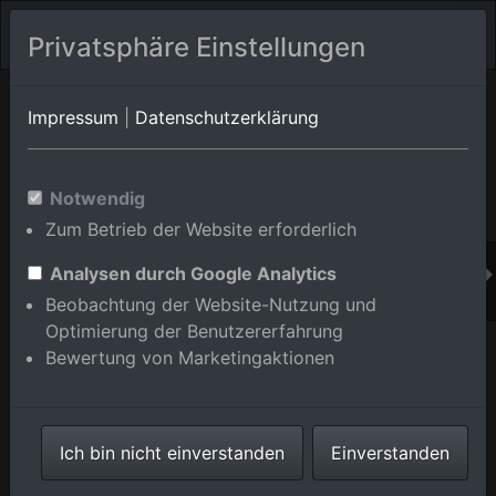
Privatsphäre Einstellungen
Orts-Album von Mannheim/Neckarau
in Baden-
Impressum
|
Datenschutzerklärung
Württemberg,Deutschland
Im Shop bestellen
Notwendig
Zum Betrieb der Website erforderlich
Analysen durch Google Analytics
Beobachtung der Website-Nutzung und
Optimierung der Benutzererfahrung
Bewertung von Marketingaktionen
Ich bin nicht einverstanden
Einverstanden
Grosskraftwerk Mannheim am Rheinufer im Ortsteil