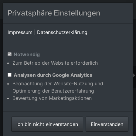
Privatsphäre Einstellungen
Orts-Album von Römerberg/Berghausen
in Rheinland-
Impressum
|
Datenschutzerklärung
Pfalz,Deutschland
Im Shop bestellen
Notwendig
Zum Betrieb der Website erforderlich
Analysen durch Google Analytics
Beobachtung der Website-Nutzung und
Optimierung der Benutzererfahrung
Bewertung von Marketingaktionen
Ich bin nicht einverstanden
Einverstanden
Gewerbegebiet Werkstr im Ortsteil Berghausen in