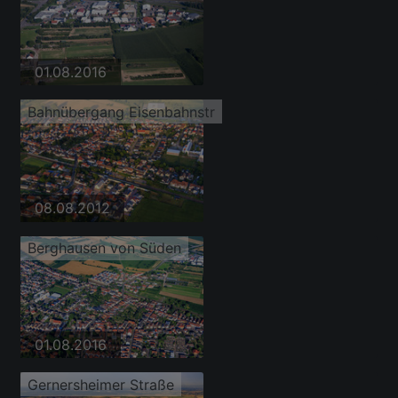
01.08.2016
Bahnübergang Eisenbahnstr
08.08.2012
Berghausen von Süden
01.08.2016
Gernersheimer Straße