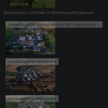
19.07.2018
Benachbarte Luftbilder in Römerberg/Berghausen:
Gewerbegebiet Werkstraße mit INP Deutschland GmbH
08.08.2012
Industriegebiet Werkstraße
10.03.2017
Industriegebiet Werkstraße