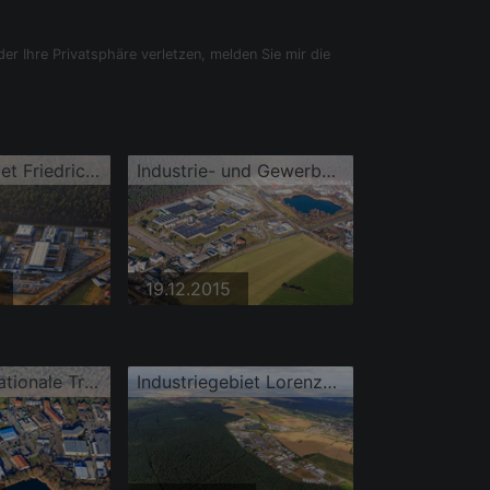
der Ihre Privatsphäre verletzen, melden Sie mir die
Industriegebiet Friedrich-List-Straße mit NDT Global und Alleima Karlsruhe GmbH
Industrie- und Gewerbegebiet mit IWK Verpackungstechnik GmbH
19.12.2015
M D S Internationale Transport GmbH und Stutensee Center am Baggersee Blankenloch
Industriegebiet Lorenzstraße und Am Hasenbiehl