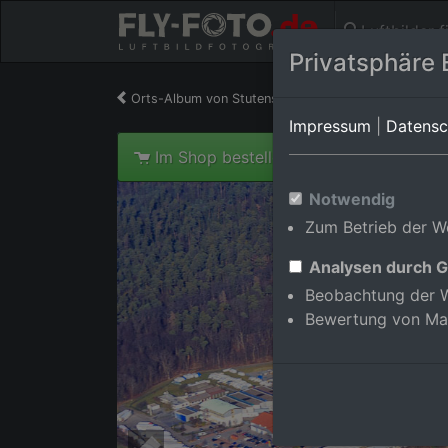
Luftbilder 
Privatsphäre 
Orts-Album von Stutensee/Blankenloch
in Baden
Impressum
|
Datensc
Im Shop bestellen
Notwendig
Zum Betrieb der We
Analysen durch G
Beobachtung der W
Bewertung von Ma