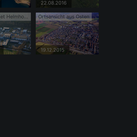
22.08.2016
Industriegebiet Helmholtzstraße mit hornung baushop
Ortsansicht aus Osten
19.12.2015