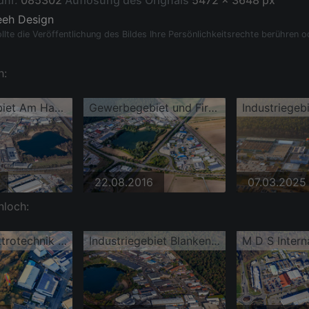
dnr.
085302
Auflösung des Orignals
5472 x 3648 px
eeh Design
llte die Veröffentlichung des Bildes Ihre Persönlichkeitsrechte berühren o
h:
Gewerbegebiet Am Hasenbiel beim Stutensee-See
Gewerbegebiet und Firmenansiedlung am See
22.08.2016
07.03.2025
nloch:
Schmitt Elektrotechnik und Fit-in FitnessClub 5 am Baggersee Blankenloch
Industriegebiet Blankenloch