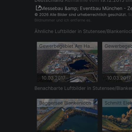
Deutschland
Aufnahme vom
19.12.2015
Bil
Messebau &amp; Eventbau München - Z
© 2026 Alle Bilder sind urheberrechtlich geschützt.
So
Bildnummer und ich entferne es.
Ähnliche Luftbilder in Stutensee/Blankenloc
Gewerbegebiet Am Hasenbiel beim Stutensee-See
10.03.2017
10.03.2017
Benachbarte Luftbilder in Stutensee/Blanke
Baggersee Blankenloch