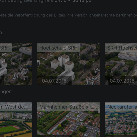
Auflösung des Orignals
5472 x 3648 px
llte die Veröffentlichung des Bildes Ihre Persönlichkeitsrechte berühren o
n:
 SRH
Hochschule SRH
SRH Hochsc
04.07.2016
04.07.2016
ingen:
Sportzentrum West des Turn- und Sportverein 1887 Heidelberg – Wieblingen e.V. mit Boxclub PKT Heidelberg neben dem Hochschule SRH
Mannheimer Straße x Liselottestr