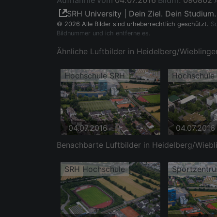
Aufnahme vom
04.07.2016
Bildnr.
090802
SRH University | Dein Ziel. Dein Studium.
© 2026 Alle Bilder sind urheberrechtlich geschützt.
So
Bildnummer und ich entferne es.
Ähnliche Luftbilder in Heidelberg/Wieblinge
Hochschule SRH
Hochschule
04.07.2016
04.07.2016
Benachbarte Luftbilder in Heidelberg/Wiebl
SRH Hochschule