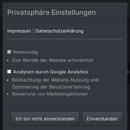
Privatsphäre Einstellungen
Orts-Album von Graben-Neudorf/Graben
in Baden-
Impressum
|
Datenschutzerklärung
Württemberg,Deutschland
Im Shop bestellen
Notwendig
Zum Betrieb der Website erforderlich
Analysen durch Google Analytics
Beobachtung der Website-Nutzung und
Optimierung der Benutzererfahrung
Bewertung von Marketingaktionen
Ich bin nicht einverstanden
Einverstanden
Gebäude und Produktionshallen auf dem