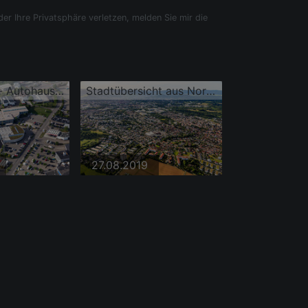
der Ihre Privatsphäre verletzen, melden Sie mir die
Autohandels- Autohauses Porsche Zentrum Reutlingen
Stadtübersicht aus Nordwesten mit Rieber GmbH & Co.KG
27.08.2019