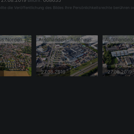
27.08.2019
Bildnr.
008635
llte die Veröffentlichung des Bildes Ihre Persönlichkeitsrechte berühren o
us Norden
Autohandels- Autohauses Brunold
27.08.2019
27.08.2019