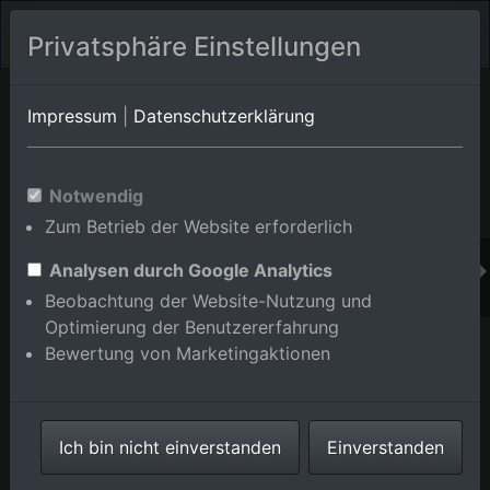
Privatsphäre Einstellungen
Orts-Album von Eggenstein-Leopoldshafen/Eggenstein
in
Impressum
|
Datenschutzerklärung
Baden-Württemberg,Deutschland
Im Shop bestellen
Notwendig
Zum Betrieb der Website erforderlich
Analysen durch Google Analytics
Beobachtung der Website-Nutzung und
Optimierung der Benutzererfahrung
Bewertung von Marketingaktionen
Ich bin nicht einverstanden
Einverstanden
Eggenstein von Nordosten in Eggenstein-