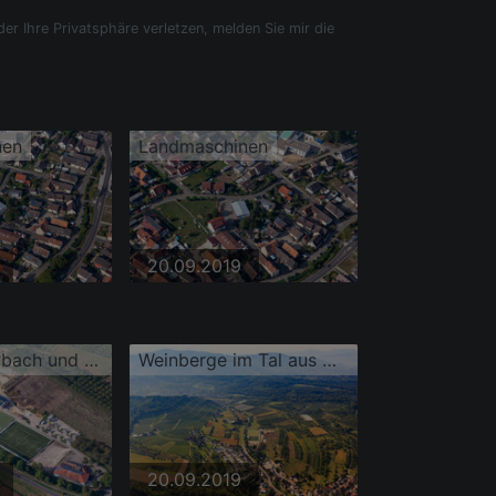
der Ihre Privatsphäre verletzen, melden Sie mir die
nen
Landmaschinen
20.09.2019
Halle am Durbach und Sportplätze
Weinberge im Tal aus Nordwesten
20.09.2019