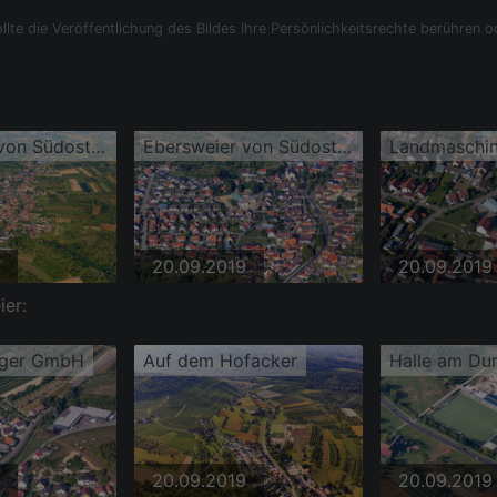
llte die Veröffentlichung des Bildes Ihre Persönlichkeitsrechte berühren o
Ebersweier von Südosten
Ebersweier von Südosten
Landmaschi
20.09.2019
20.09.2019
ier:
rger GmbH
Auf dem Hofacker
20.09.2019
20.09.2019