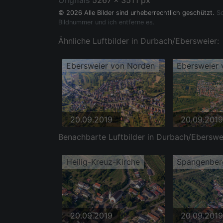
Orignals
5267 x 3511 px
© 2026 Alle Bilder sind urheberrechtlich geschützt.
So
Bildnummer und ich entferne es.
Ähnliche Luftbilder in Durbach/Ebersweier:
Ebersweier von Norden
20.09.2019
20.09.2019
Benachbarte Luftbilder in Durbach/Eberswe
Heilig-Kreuz-Kirche
Spangenbe
20.09.2019
20.09.2019