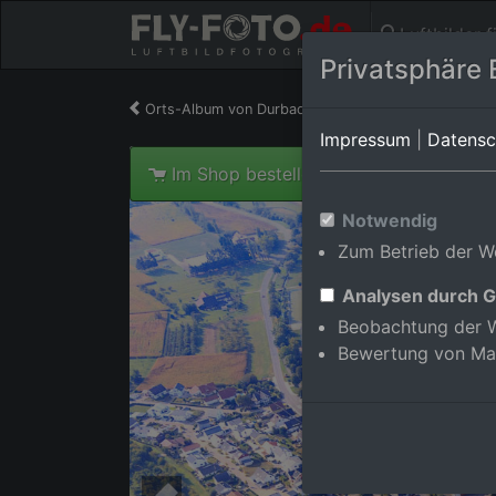
Luftbilder 
Privatsphäre 
Orts-Album von Durbach/Ebersweier
in Baden-W
Impressum
|
Datensc
Im Shop bestellen
Notwendig
Zum Betrieb der We
Analysen durch G
Beobachtung der W
Bewertung von Ma