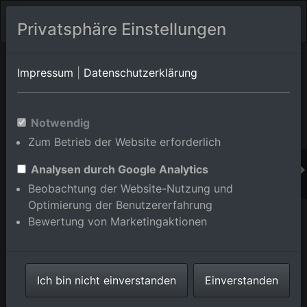
Privatsphäre Einstellungen
Orts-Album von Wertheim/Dertingen
in Baden-
Impressum
|
Datenschutzerklärung
Württemberg,Deutschland
Im Shop bestellen
Notwendig
Zum Betrieb der Website erforderlich
Analysen durch Google Analytics
Beobachtung der Website-Nutzung und
Optimierung der Benutzererfahrung
Bewertung von Marketingaktionen
Ich bin nicht einverstanden
Einverstanden
Dorfmitte mit Wehrkirche im Ortsteil Dertingen in