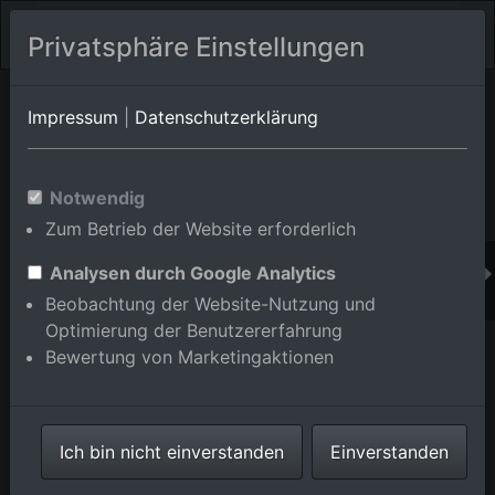
Privatsphäre Einstellungen
Orts-Album von Wertheim/Grünenwört
in Baden-
Impressum
|
Datenschutzerklärung
Württemberg,Deutschland
Im Shop bestellen
Notwendig
Zum Betrieb der Website erforderlich
Analysen durch Google Analytics
Beobachtung der Website-Nutzung und
Optimierung der Benutzererfahrung
Bewertung von Marketingaktionen
Ich bin nicht einverstanden
Einverstanden
Dorfkern an den Fluß- Uferbereichen des Main im