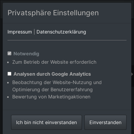
Privatsphäre Einstellungen
Orts-Album von Dettenheim/Rußheim
in Baden-
Impressum
|
Datenschutzerklärung
Württemberg,Deutschland
Im Shop bestellen
Notwendig
Zum Betrieb der Website erforderlich
Analysen durch Google Analytics
Beobachtung der Website-Nutzung und
Optimierung der Benutzererfahrung
Bewertung von Marketingaktionen
Ich bin nicht einverstanden
Einverstanden
Dorf - Ansicht im Ortsteil Rußheim in Dettenheim im