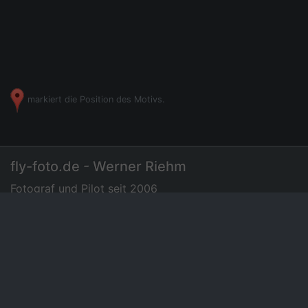
markiert die Position des Motivs.
fly-foto.de - Werner Riehm
Fotograf und Pilot seit 2006
07275 - 72 94 35
|
Luftbilder
Preisliste
News