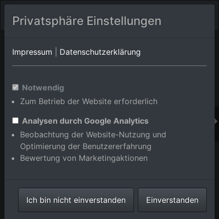
Privatsphäre Einstellungen
Orts-Album von Eberbach/Brombach
in Baden-
Impressum
|
Datenschutzerklärung
Württemberg,Deutschland
Im Shop bestellen
Notwendig
Zum Betrieb der Website erforderlich
Analysen durch Google Analytics
Beobachtung der Website-Nutzung und
Optimierung der Benutzererfahrung
Bewertung von Marketingaktionen
Ich bin nicht einverstanden
Einverstanden
Brombacher Straße in Eberbach im Bundesland Baden-