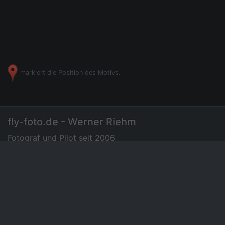
markiert die Position des Motivs.
fly-foto.de - Werner Riehm
Fotograf und Pilot seit 2006
07275 - 72 94 35
|
Luftbilder
Preisliste
News