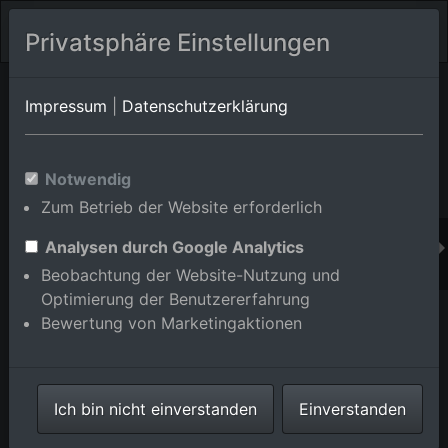
Privatsphäre Einstellungen
Orts-Album von Hemsbach
in Baden-
Impressum
|
Datenschutzerklärung
Württemberg,Deutschland
Im Shop bestellen
Notwendig
Zum Betrieb der Website erforderlich
Analysen durch Google Analytics
Beobachtung der Website-Nutzung und
Optimierung der Benutzererfahrung
Bewertung von Marketingaktionen
Ich bin nicht einverstanden
Einverstanden
Beethovenstraße und Goetheschule in Hemsbach im