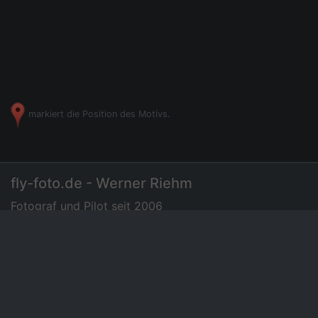
markiert die Position des Motivs.
fly-foto.de - Werner Riehm
Fotograf und Pilot seit 2006
07275 - 72 94 35
|
Luftbilder
Preisliste