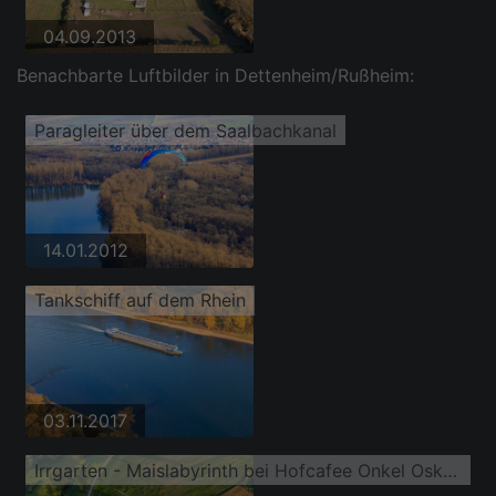
04.09.2013
Benachbarte Luftbilder in Dettenheim/Rußheim:
Paragleiter über dem Saalbachkanal
14.01.2012
Tankschiff auf dem Rhein
03.11.2017
Irrgarten - Maislabyrinth bei Hofcafee Onkel Oskar der Bolz Landhandel GmbH auf einem Feld