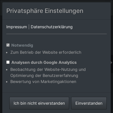
Privatsphäre Einstellungen
Orts-Album von Dettenheim/Rußheim
in Baden-
Impressum
|
Datenschutzerklärung
Württemberg,Deutschland
Im Shop bestellen
Notwendig
Zum Betrieb der Website erforderlich
Analysen durch Google Analytics
Beobachtung der Website-Nutzung und
Optimierung der Benutzererfahrung
Bewertung von Marketingaktionen
Ich bin nicht einverstanden
Einverstanden
Baustelle zur Ertüchtigung des Rheindamms im