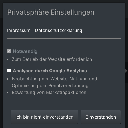
Privatsphäre Einstellungen
Orts-Album von Brühl/Rohrhof
in Baden-
Impressum
|
Datenschutzerklärung
Württemberg,Deutschland
Im Shop bestellen
Notwendig
Zum Betrieb der Website erforderlich
Analysen durch Google Analytics
Beobachtung der Website-Nutzung und
Optimierung der Benutzererfahrung
Bewertung von Marketingaktionen
Ich bin nicht einverstanden
Einverstanden
Backofen-Riedwiesen vor dem Rheinauhafen im