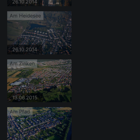
26.10.2014
Am Heidesee
26.10.2014
Am Zinken
13.06.2015
Am Pfad