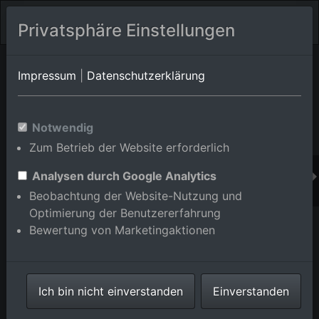
Privatsphäre Einstellungen
Orts-Album von Karlsruhe/Neureut
in Baden-
Impressum
|
Datenschutzerklärung
Württemberg,Deutschland
Im Shop bestellen
Notwendig
Zum Betrieb der Website erforderlich
Analysen durch Google Analytics
Beobachtung der Website-Nutzung und
Optimierung der Benutzererfahrung
Bewertung von Marketingaktionen
Ich bin nicht einverstanden
Einverstanden
Am Sandfeld im Ortsteil Neureut in Karlsruhe im