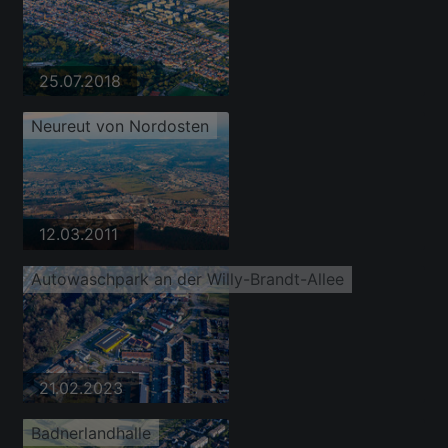
25.07.2018
Neureut von Nordosten
12.03.2011
Autowaschpark an der Willy-Brandt-Allee
21.02.2023
Badnerlandhalle