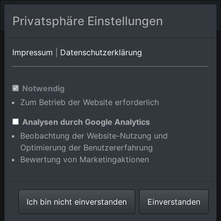
Privatsphäre Einstellungen
Zell am
Baden-Württemberg
Zell/Unterentersbach
Impressum
|
Datenschutzerklärung
Harmersbach
Luftbildalbum von
Notwendig
Zum Betrieb der Website erforderlich
Zell/Oberentersbach in Baden-
Württemberg, Deutschland
Analysen durch Google Analytics
Beobachtung der Website-Nutzung und
Optimierung der Benutzererfahrung
Bewertung von Marketingaktionen
Karte anzeigen/verbergen
Ich bin nicht einverstanden
Einverstanden
⇗ Benachbarte Orte
Alle Luftbilder im
Online-Shop