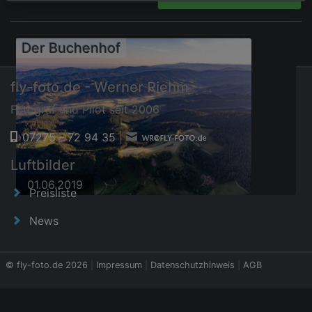
Der Buchenhof
fly-foto.de - Werner Riehm
Fotograf und Pilot seit 2006
07275 - 72 94 35
|
Luftbilder
01.06.2019
Preisliste
News
© fly-foto.de 2026
|
Impressum
|
Datenschutzhinweis
|
AGB