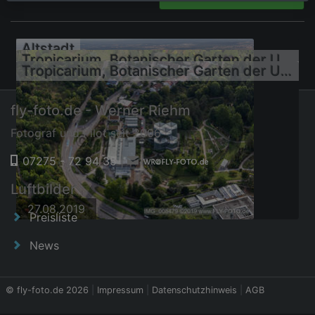
Altstadt
Tropicarium, Botanischer Garten der Universität Tübingen
Tropicarium, Botanischer Garten der Universität Tübingen
fly-foto.de - Werner Riehm
Fotograf und Pilot seit 2006
07275 - 72 94 35
|
27.08.2019
Luftbilder
27.08.2019
27.08.2019
Preisliste
News
© fly-foto.de 2026
|
Impressum
|
Datenschutzhinweis
|
AGB