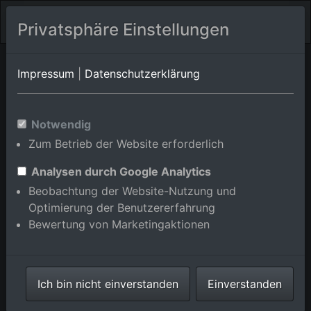
Privatsphäre Einstellungen
Tübingen/Pfrondorf
Baden-Württemberg
Tübingen/Unterjesingen
Impressum
|
Datenschutzerklärung
Luftbildalbum von
Notwendig
Zum Betrieb der Website erforderlich
Tübingen/Universität in Baden-
Württemberg, Deutschland
Analysen durch Google Analytics
Beobachtung der Website-Nutzung und
Optimierung der Benutzererfahrung
Bewertung von Marketingaktionen
Karte anzeigen/verbergen
Ich bin nicht einverstanden
Einverstanden
⇗ Benachbarte Orte
Alle Luftbilder im
Online-Shop