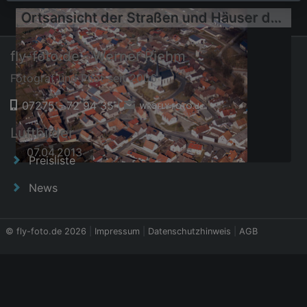
Ortsansicht der Straßen und Häuser der Wohngebiete
fly-foto.de - Werner Riehm
Fotograf und Pilot seit 2006
07275 - 72 94 35
|
Luftbilder
07.04.2013
Preisliste
News
© fly-foto.de 2026
|
Impressum
|
Datenschutzhinweis
|
AGB