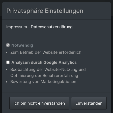
Privatsphäre Einstellungen
Trappstadt
Bayern
Triefenstein
Impressum
|
Datenschutzerklärung
Luftbildalbum von
Notwendig
Trappstadt/Alsleben in Bayern,
Zum Betrieb der Website erforderlich
Deutschland
Analysen durch Google Analytics
Beobachtung der Website-Nutzung und
Optimierung der Benutzererfahrung
Bewertung von Marketingaktionen
Karte anzeigen/verbergen
⇗ Benachbarte Orte
Ich bin nicht einverstanden
Einverstanden