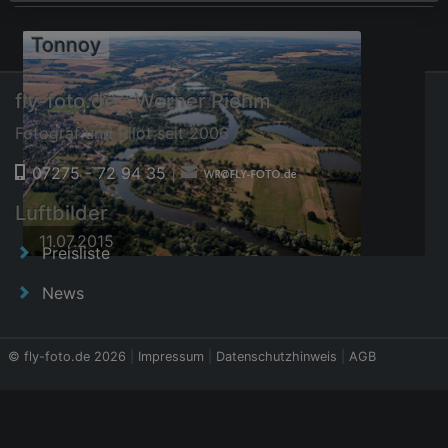
Tonnoy
fly-foto.de - Werner Riehm
Fotograf und Pilot seit 2006
07275 - 72 94 35
|
Luftbilder
11.07.2015
Preisliste
News
© fly-foto.de 2026
|
Impressum
|
Datenschutzhinweis
|
AGB