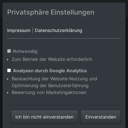
Privatsphäre Einstellungen
Tomblaine/Paix
Meurthe-et-Moselle
Toul
Impressum
|
Datenschutzerklärung
Jartom
Luftbildalbum von Tonnoy in
Notwendig
Zum Betrieb der Website erforderlich
Meurthe-et-Moselle,
Frankreich
Analysen durch Google Analytics
Beobachtung der Website-Nutzung und
Optimierung der Benutzererfahrung
Bewertung von Marketingaktionen
Karte anzeigen/verbergen
Ich bin nicht einverstanden
Einverstanden
⇗ Benachbarte Orte