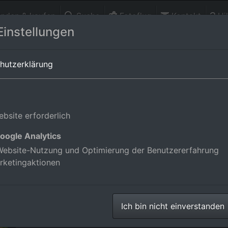
finden & kaufen
Suche
Fotoflug
Kontakt
Hil
Einstellungen
Orts-Alben-Übersicht von
Ardennes
hutzerklärung
in Ardennes, Frankreich
bsite erforderlich
oogle Analytics
ebsite-Nutzung und Optimierung der Benutzererfahrung
rketingaktionen
Ich bin nicht einverstanden
Luftbilder