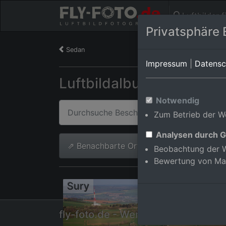
Luftbilder 
Privatsphäre 
Sedan
Impressum
|
Datensc
Luftbildalbum von Sury 
Notwendig
Zum Betrieb der We
Analysen durch G
⇗ Benachbarte Orte
Beobachtung der W
Bewertung von Ma
Sury
fly-foto.de - Werner Riehm