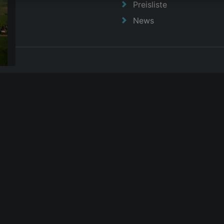
Preisliste
News
|
AGB