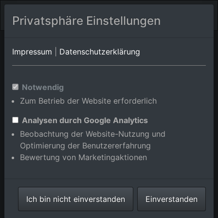
Privatsphäre Einstellungen
Bayern
Sulzfeld
Impressum
|
Datenschutzerklärung
Sulzdorf/Brennhausen
Luftbildalbum von
Notwendig
Zum Betrieb der Website erforderlich
Sulzdorf/Obereßfeld in Bayern,
Deutschland
Analysen durch Google Analytics
Beobachtung der Website-Nutzung und
Optimierung der Benutzererfahrung
Bewertung von Marketingaktionen
Karte anzeigen/verbergen
Ich bin nicht einverstanden
Einverstanden
⇗ Benachbarte Orte