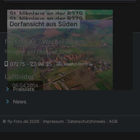
St. Nikolaus an der B279
St. Nikolaus an der B279
Dorfansicht aus Süden
fly-foto.de - Werner Riehm
Fotograf und Pilot seit 2006
07275 - 72 94 35
|
06.04.2014
Luftbilder
06.04.2014
06.04.2014
Preisliste
News
© fly-foto.de 2026
|
Impressum
|
Datenschutzhinweis
|
AGB