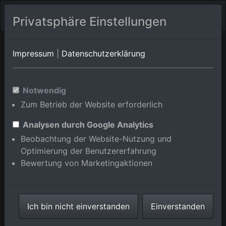
Privatsphäre Einstellungen
Steißlingen
Baden-Württemberg
Sternenfels
Impressum
|
Datenschutzerklärung
Luftbildalbum von
Notwendig
Steißlingen/Wiechs in Baden-
Zum Betrieb der Website erforderlich
Württemberg, Deutschland
Analysen durch Google Analytics
Beobachtung der Website-Nutzung und
Optimierung der Benutzererfahrung
Bewertung von Marketingaktionen
Karte anzeigen/verbergen
⇗ Benachbarte Orte
Alle Luftbilder im
Ich bin nicht einverstanden
Einverstanden
Online-Shop