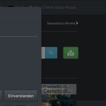
fe
DE
Zur Online-Shop-Kasse
Sassuolo/La Rovina
Schloss Montegibbio Castello di Montegibbio
Schloss Montegibbio Castello di Montegibbio
Einverstanden