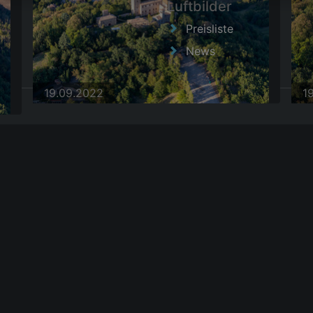
Luftbilder
Preisliste
News
19.09.2022
1
19.09.2022
1
|
AGB