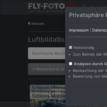
Luftbilder 
Privatsphäre 
Sassuolo
Impressum
|
Datensc
Luftbildalbum von Sassuo
Notwendig
Zum Betrieb der We
Analysen durch G
⇗ Benachbarte Orte
Alle Luftb
Beobachtung der W
Bewertung von Ma
Schloss 
Schloss 
Schloss 