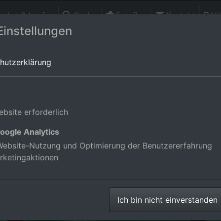
finden & kaufen
Suche
Fotoflug
Kontakt
Hil
Einstellungen
Orts-Alben-Übersicht von
Finistère
hutzerklärung
Jean-Trolimon in Finistère, Frankr
bsite erforderlich
oogle Analytics
ebsite-Nutzung und Optimierung der Benutzererfahrung
rketingaktionen
Wellensurfer vor dem Plage la Torche-Tronoën
Wellensurfer vor dem Plage la Torche-Tronoën
Wellensurfer vor dem Plage de Tronoën
Wellensurfer vor dem Plage de Tronoën
Wellensurfer vor dem Plage de Tronoën
Wellensurfer vor dem Plage de Tronoën
Ich bin nicht einverstanden
Wellensurfer vor dem Plage de Tronoën
Wellensurfer vor dem Plage de Tronoën