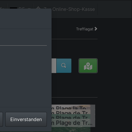
fe
DE
Zur Online-Shop-Kasse
Treffiagat
eich
Wellensurfer vor dem Plage la Torche-Tronoën
Wellensurfer vor dem Plage de Tronoën
Wellensurfer vor dem Plage de Tronoën/Bretagne
Einverstanden
Wellensurfer vor dem Plage de Tronoën