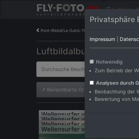
Luftbilder 
Privatsphäre 
Pont-l’Abbé/Le Guiric-Trebehoret
Impressum
|
Datensc
Luftbildalbum von Saint-
Notwendig
Zum Betrieb der We
Analysen durch G
⇗ Benachbarte Orte
Beobachtung der W
Bewertung von Ma