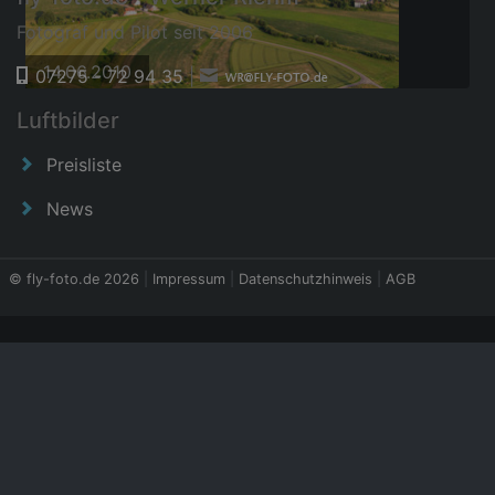
Fotograf und Pilot seit 2006
14.06.2010
07275 - 72 94 35
|
Luftbilder
Preisliste
News
© fly-foto.de 2026
|
Impressum
|
Datenschutzhinweis
|
AGB