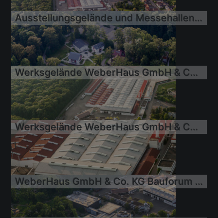
14.06.2010
Ausstellungsgelände und Messehallen der World of Living
14.06.2010
Werksgelände WeberHaus GmbH & Co. KG
14.06.2010
Werksgelände WeberHaus GmbH & Co. KG
14.06.2010
WeberHaus GmbH & Co. KG Bauforum Rheinau-Linx