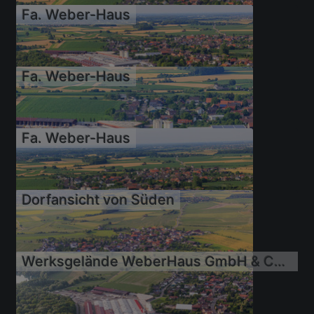
Fa. Weber-Haus
09.07.2010
Fa. Weber-Haus
09.07.2010
Fa. Weber-Haus
09.07.2010
Dorfansicht von Süden
09.07.2010
Werksgelände WeberHaus GmbH & Co. KG
09.07.2010