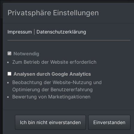
Privatsphäre Einstellungen
Rheinau/Honau
Baden-Württemberg
Rheinau/Rheinbischofshe
Impressum
|
Datenschutzerklärung
Luftbildalbum von
Notwendig
Zum Betrieb der Website erforderlich
Rheinau/Linx in Baden-
Württemberg, Deutschland
Analysen durch Google Analytics
Beobachtung der Website-Nutzung und
Optimierung der Benutzererfahrung
Bewertung von Marketingaktionen
Karte anzeigen/verbergen
Ich bin nicht einverstanden
Einverstanden
⇗ Benachbarte Orte
Alle Luftbilder im
Online-Shop