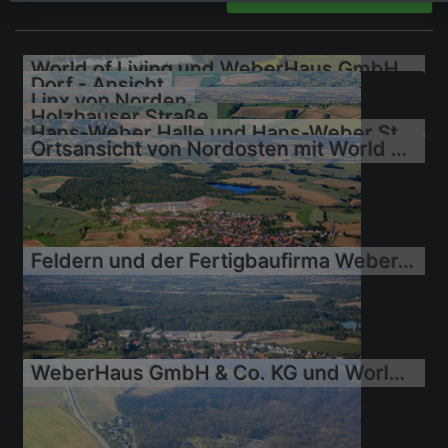
World of Living und WeberHaus GmbH & Co. KG Bauforum Rheinau-Linx
Dorf - Ansicht
Linx von Norden
Holzhauser Straße
Hans-Weber Halle und Hans-Weber Stadion des Sportverein Linx 1949 e.V
Ortsansicht von Nordosten mit World of Living
Feldern und der Fertigbaufirma Weber-Haus
18.08.2023
25.04.2021
25.04.2021
01.06.2019
01.06.2019
01.06.2019
WeberHaus GmbH & Co. KG und World of Living /world-of-living