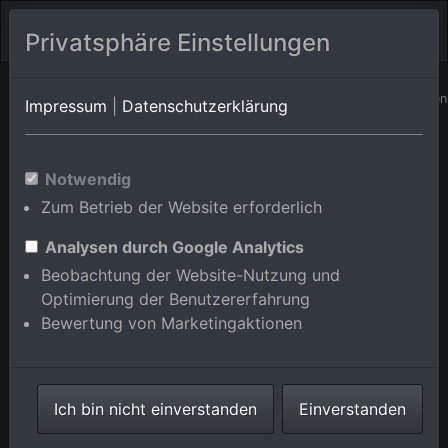
Privatsphäre Einstellungen
Baden-Württemberg
Remchingen/Wilferdingen
Impressum
|
Datenschutzerklärung
Remchingen/Nöttingen
Luftbildalbum von
Notwendig
Zum Betrieb der Website erforderlich
Remchingen/Singen in Baden-
Württemberg, Deutschland
Analysen durch Google Analytics
Beobachtung der Website-Nutzung und
Optimierung der Benutzererfahrung
Bewertung von Marketingaktionen
Karte anzeigen/verbergen
Ich bin nicht einverstanden
Einverstanden
⇗ Benachbarte Orte
Alle Luftbilder im
Online-Shop