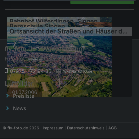
Bahnhof Wilferdingen, Singen
Bergschule Singen
Ortsansicht der Straßen und Häuser der Wohngebiete
fly-foto.de - Werner Riehm
Fotograf und Pilot seit 2006
07275 - 72 94 35
|
01.08.2016
Luftbilder
24.09.2013
01.07.2006
Preisliste
News
© fly-foto.de 2026
|
Impressum
|
Datenschutzhinweis
|
AGB