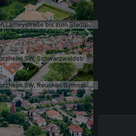
Von Lameystraße bis zum Stadtpark an der Nagold
6.07.2014
5.06.2006
5.06.2006
5.06.2006
orzheim SW, Schwarzwaldstr
5.06.2006
Pforzheim SW, Reuchlin Gymnasium
5.06.2006