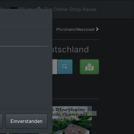
fe
DE
Zur Online-Shop-Kasse
Pforzheim/Weststadt
ttemberg, Deutschland
uchlin-Gymnasium Pforzheim
Pforzheim SW, Reuchlin Gymnasium
ldorfschule Goetheschule
Einverstanden
orzheim SW