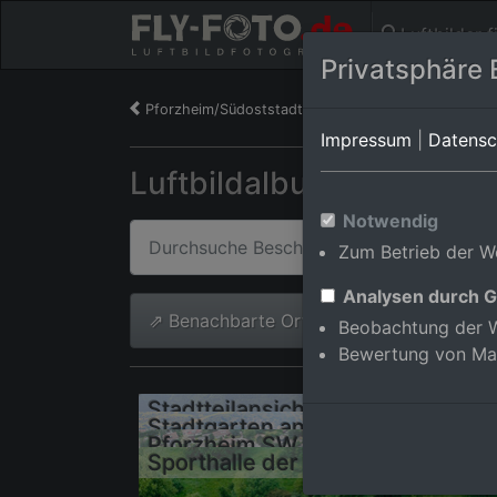
Luftbilder 
Privatsphäre 
Pforzheim/Südoststadt
Impressum
|
Datensc
Luftbildalbum von Pfor
Notwendig
Zum Betrieb der We
Analysen durch G
⇗ Benachbarte Orte
Alle Luftb
Beobachtung der W
Bewertung von Ma
Stadtgarten an der Nagold
Pforzheim SW, Am Stangenacker
Sp