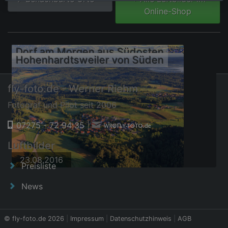
Online-Shop
Dorf am Morgen aus Südosten
Hohenhardtsweiler von Süden
fly-foto.de - Werner Riehm
Fotograf und Pilot seit 2006
07275 - 72 94 35
|
Luftbilder
23.08.2016
23.08.2016
Preisliste
News
© fly-foto.de 2026
|
Impressum
|
Datenschutzhinweis
|
AGB