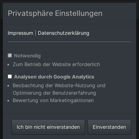
Privatsphäre Einstellungen
Oberrot/Ebersberg
Baden-Württemberg
Oberrot/Scheuerhalden
Impressum
|
Datenschutzerklärung
Luftbildalbum von
Notwendig
Zum Betrieb der Website erforderlich
Oberrot/Hohenhardtsweiler in
Baden-Württemberg,
Analysen durch Google Analytics
Beobachtung der Website-Nutzung und
Deutschland
Optimierung der Benutzererfahrung
Bewertung von Marketingaktionen
Karte anzeigen/verbergen
Ich bin nicht einverstanden
Einverstanden
⇗ Benachbarte Orte
Alle Luftbilder im