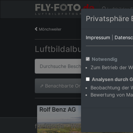
Luftbilder 
Privatsphäre 
Mönchweiler
Impressum
|
Datensc
Luftbildalbum von Mötz
Notwendig
Zum Betrieb der We
Analysen durch G
⇗ Benachbarte Orte
Alle Luftb
Beobachtung der W
Bewertung von Ma
Rolf Benz AG
fly-foto.de - Werner Riehm