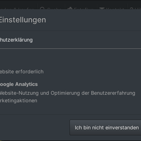
finden & kaufen
Suche
Fotoflug
Kontakt
Hil
Einstellungen
Orts-Alben-Übersicht von
Baden-Württemberg
hutzerklärung
ingen in Baden-Württemberg, Deu
bsite erforderlich
oogle Analytics
ilder im Online-Shop
ebsite-Nutzung und Optimierung der Benutzererfahrung
rketingaktionen
Ich bin nicht einverstanden
Luftbilder