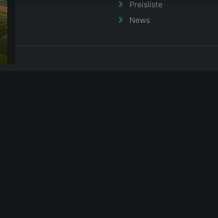
Preisliste
News
|
AGB