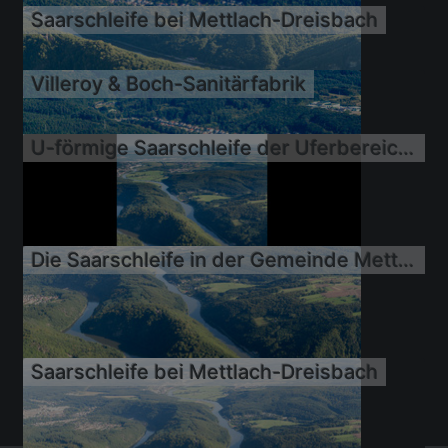
Saarschleife bei Mettlach-Dreisbach
05.09.2025
Villeroy & Boch-Sanitärfabrik
U-förmige Saarschleife der Uferbereiche am Saar Flußverlauf im Ortsteil Nohn
11.09.2010
11.09.2010
Die Saarschleife in der Gemeinde Mettlach. Der Fluss zieht hier die Schleife durch das Saargau
11.09.2010
11.09.2010
Saarschleife bei Mettlach-Dreisbach