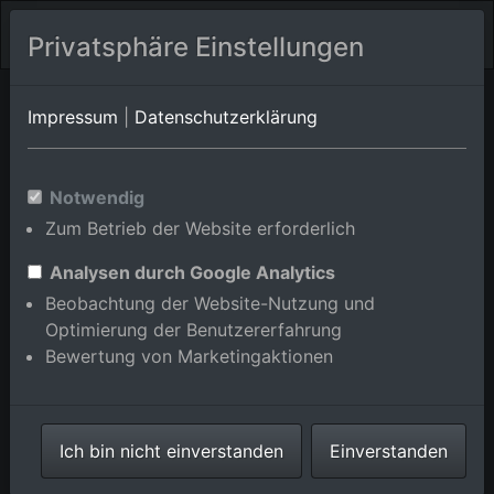
Privatsphäre Einstellungen
Saarland
Mettlach/Keuchingen
Impressum
|
Datenschutzerklärung
Merzig/Schwemlingen
Luftbildalbum von Mettlach in
Notwendig
Zum Betrieb der Website erforderlich
Saarland, Deutschland
Analysen durch Google Analytics
Beobachtung der Website-Nutzung und
Optimierung der Benutzererfahrung
Bewertung von Marketingaktionen
Karte anzeigen/verbergen
⇗ Benachbarte Orte
Alle Luftbilder im
Online-Shop
Ich bin nicht einverstanden
Einverstanden