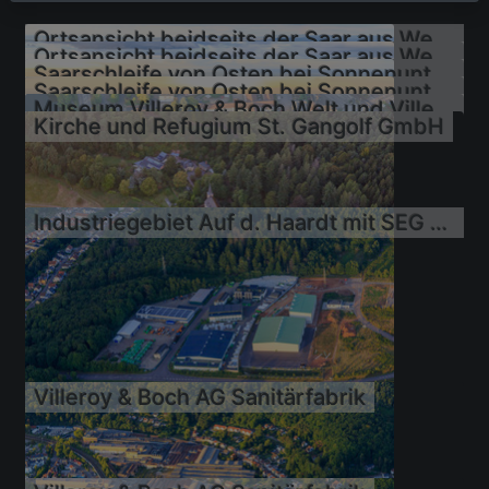
Ortsansicht beidseits der Saar aus Westen
Ortsansicht beidseits der Saar aus Westen
Saarschleife von Osten bei Sonnenuntergang
Saarschleife von Osten bei Sonnenuntergang
Museum Villeroy & Boch Welt und Villeroy & Boch Outlet Mettlach
Kirche und Refugium St. Gangolf GmbH
Industriegebiet Auf d. Haardt mit SEG Umwelt-Service GmbH, Martino Installationstechnik – Heizung, Sanitär, Lüftung und Walter & Co. GmbH / Walter Nutzfahrzeuge GmbH
05.09.2025
05.09.2025
05.09.2025
05.09.2025
05.09.2025
05.09.2025
Villeroy & Boch AG Sanitärfabrik
05.09.2025