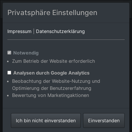
Privatsphäre Einstellungen
Saarland
Merzig
Impressum
|
Datenschutzerklärung
Mandelbachtal/Bliesmengen-
Bolchen
Notwendig
Luftbildalbum von
Zum Betrieb der Website erforderlich
Mandelbachtal/Habkirchen in
Analysen durch Google Analytics
Saarland, Deutschland
Beobachtung der Website-Nutzung und
Optimierung der Benutzererfahrung
Bewertung von Marketingaktionen
Karte anzeigen/verbergen
Ich bin nicht einverstanden
Einverstanden
⇗ Benachbarte Orte
Alle Luftbilder im