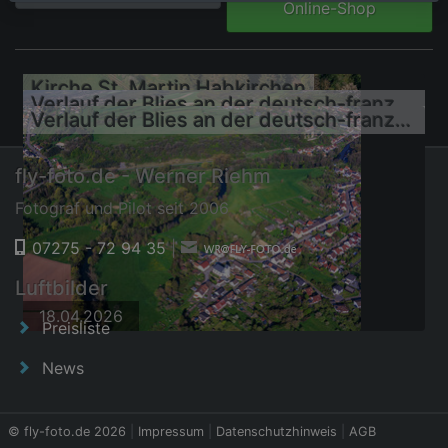
Online-Shop
Kirche St. Martin Habkirchen
Verlauf der Blies an der deutsch-französischen Landesgrenze und Kirche St. Martin Habkirchen
Verlauf der Blies an der deutsch-französischen Landesgrenze und Kirche St. Martin Habkirchen
fly-foto.de - Werner Riehm
Fotograf und Pilot seit 2006
07275 - 72 94 35
|
18.04.2026
Luftbilder
18.04.2026
18.04.2026
Preisliste
News
© fly-foto.de 2026
|
Impressum
|
Datenschutzhinweis
|
AGB