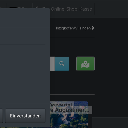
fe
DE
Zur Online-Shop-Kasse
Inzigkofen/Vilsingen
tschland
eile Kalkfelsen im Donautal
Gebäudekomplex des Augustinerinnenklosters mit Volkshochschule
Einverstanden