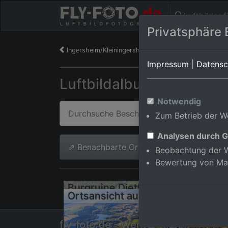
Luftbilder 
Privatsphäre 
Ingersheim/Kleiningersheim
Impressum
|
Datensc
Luftbildalbum von Inzig
Notwendig
Zum Betrieb der We
Analysen durch G
⇗ Benachbarte Orte
Alle Luftb
Beobachtung der W
Bewertung von Ma
Burg
Ortsansicht aus Norden
fly-foto.de - Werner Riehm