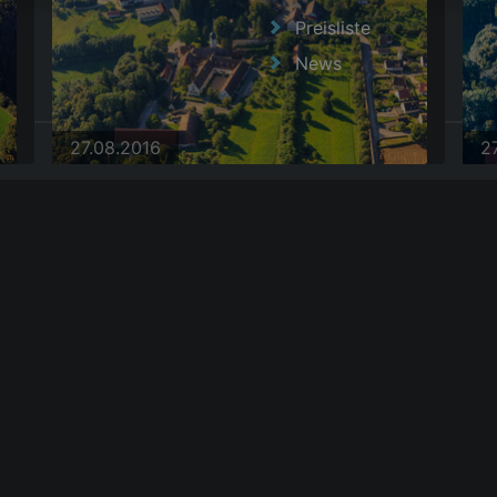
Preisliste
News
27.08.2016
2
|
AGB
27.08.2016
2