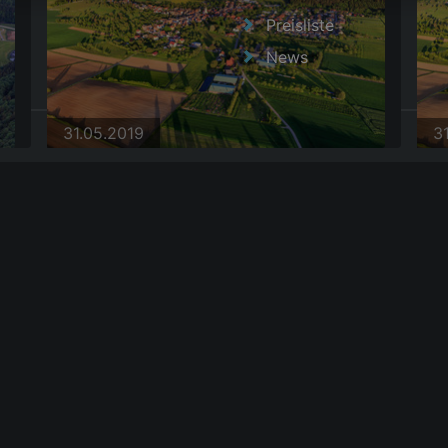
Preisliste
News
28.06.2025
3
|
AGB
31.05.2019
3