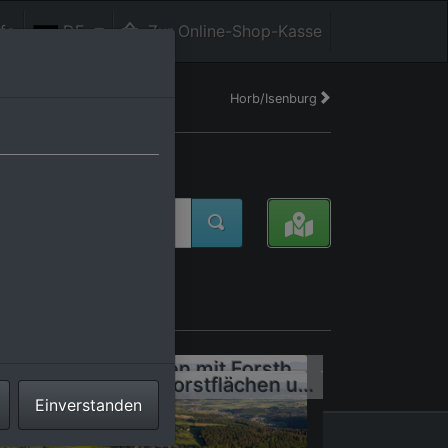
fe
DE
Zur Online-Shop-Kasse
Horb/Isenburg
tschland
Ortsteil Neckarhausen mit Forsthaus und St. Ulrichskapelle
Wald- Gebiete und Forstflächen umsäumen das Siedlungsgebiet des Dorfes in Betra
Einverstanden