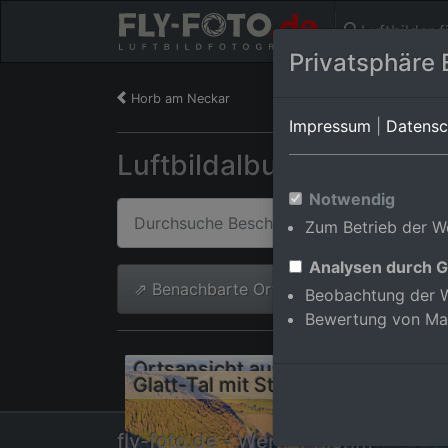
Luftbilder 
Privatsphäre 
Horb am Neckar
Impressum
|
Datensc
Luftbildalbum von Horb
Notwendig
Zum Betrieb der We
Analysen durch G
⇗ Benachbarte Orte
Alle Luftb
Beobachtung der W
Bewertung von Ma
Ortsansicht aus Osten
fly-foto.de - Werner Riehm