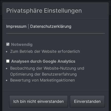
Privatsphäre Einstellungen
Hendecourt-lès-
Pas-de-Calais
La Thieuloye
Impressum
|
Datenschutzerklärung
Ransart
Luftbildalbum von Hermaville
Notwendig
Zum Betrieb der Website erforderlich
in Pas-de-Calais, Frankreich
Analysen durch Google Analytics
Beobachtung der Website-Nutzung und
Optimierung der Benutzererfahrung
Bewertung von Marketingaktionen
Karte anzeigen/verbergen
⇗ Benachbarte Orte
Ich bin nicht einverstanden
Einverstanden