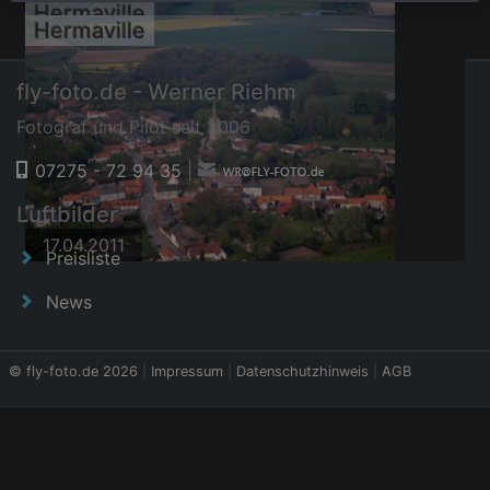
Hermaville
Hermaville
fly-foto.de - Werner Riehm
Fotograf und Pilot seit 2006
07275 - 72 94 35
|
Luftbilder
17.04.2011
17.04.2011
Preisliste
News
© fly-foto.de 2026
|
Impressum
|
Datenschutzhinweis
|
AGB