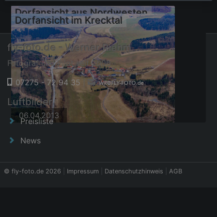
Dorfansicht aus Nordwesten
Dorfansicht im Krecktal
fly-foto.de - Werner Riehm
Fotograf und Pilot seit 2006
07275 - 72 94 35
|
Luftbilder
04.04.2014
06.04.2013
Preisliste
News
© fly-foto.de 2026
|
Impressum
|
Datenschutzhinweis
|
AGB