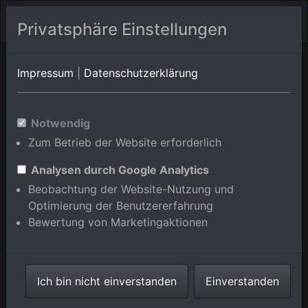
Privatsphäre Einstellungen
Heldburg/Rieth
Thüringen
Hildburghausen
Impressum
|
Datenschutzerklärung
Luftbildalbum von
Notwendig
Heldburg/Völkershausen in
Zum Betrieb der Website erforderlich
Thüringen, Deutschland
Analysen durch Google Analytics
Beobachtung der Website-Nutzung und
Optimierung der Benutzererfahrung
Bewertung von Marketingaktionen
Karte anzeigen/verbergen
⇗ Benachbarte Orte
Ich bin nicht einverstanden
Einverstanden