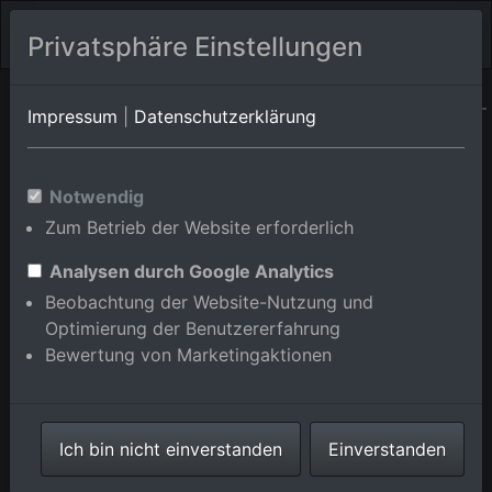
Privatsphäre Einstellungen
Baden-Württemberg
Heidelberg/Klausenpfad-
Impressum
|
Datenschutzerklärung
Heidelberg/Kernaltstadt
Süd
Luftbildalbum von
Notwendig
Zum Betrieb der Website erforderlich
Heidelberg/Kirchheim in
Baden-Württemberg,
Analysen durch Google Analytics
Beobachtung der Website-Nutzung und
Deutschland
Optimierung der Benutzererfahrung
Bewertung von Marketingaktionen
Karte anzeigen/verbergen
Ich bin nicht einverstanden
Einverstanden
⇗ Benachbarte Orte
Alle Luftbilder im