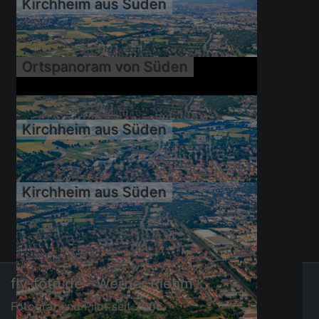
Kirchheim aus Süden
04.07.2016
Ortspanoram von Süden
02.07.2010
Kirchheim aus Süden
02.07.2010
Kirchheim aus Süden
02.07.2010
02.07.2010
fly-foto.de - Werner Riehm
Fotograf und Pilot seit 2006