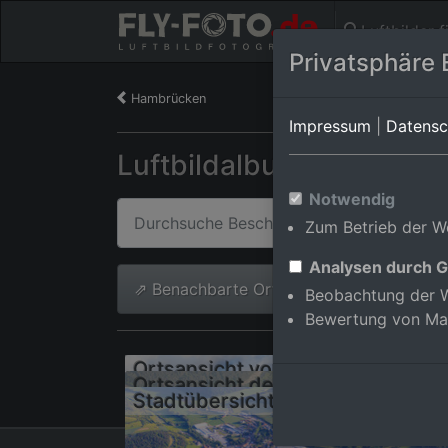
Luftbilder 
Privatsphäre 
Hambrücken
Impressum
|
Datensc
Luftbildalbum von Hard
Notwendig
Zum Betrieb der We
Analysen durch G
⇗ Benachbarte Orte
Alle Luftb
Beobachtung der W
Bewertung von Ma
Ortsansicht von Südosten
Stadtübersicht aus Norden