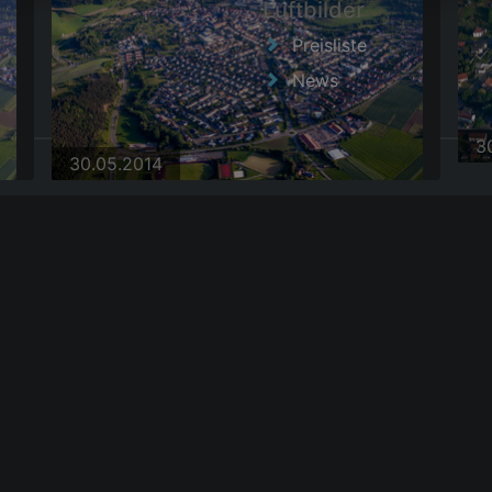
Luftbilder
Preisliste
News
02.11.2018
3
30.05.2014
3
|
AGB
30.05.2014