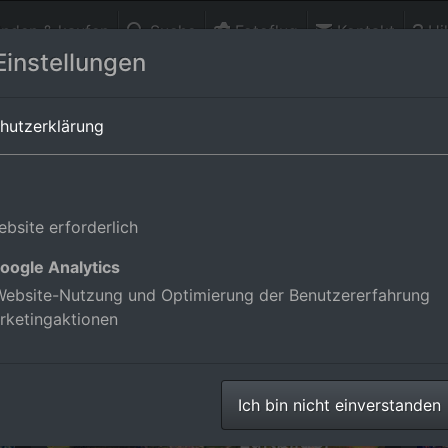
finden & kaufen
Suche
Fotoflug
Kontakt
Hil
Einstellungen
Orts-Alben-Übersicht von
Baden-Württemberg
hutzerklärung
en in Baden-Württemberg, Deutsc
bsite erforderlich
oogle Analytics
ilder im Online-Shop
ebsite-Nutzung und Optimierung der Benutzererfahrung
rketingaktionen
Glatten von Nordosten
Gl
Ich bin nicht einverstanden
Luftbilder