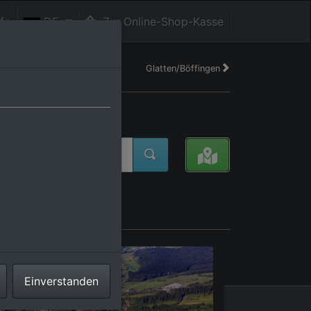
fe
DE
Zur Online-Shop-Kasse
Glatten/Böffingen
hland
atten aus Norden
Einverstanden