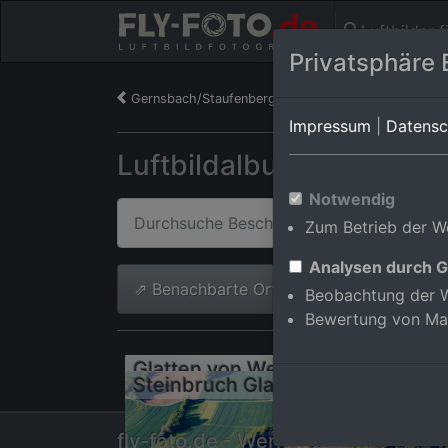
Luftbilder 
Privatsphäre 
Gernsbach/Staufenberg
Impressum
|
Datensc
Luftbildalbum von Glatt
Notwendig
Zum Betrieb der We
Analysen durch G
⇗ Benachbarte Orte
Alle Luftb
Beobachtung der W
Bewertung von Ma
Glatten von Westen
Steinbruch Glatten
fly-foto.de - Werner Riehm