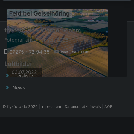
Feld bei Geiselhöring
fly-foto.de - Werner Riehm
Fotograf und Pilot seit 2006
07275 - 72 94 35
|
Luftbilder
03.07.2022
Preisliste
News
© fly-foto.de 2026
|
Impressum
|
Datenschutzhinweis
|
AGB