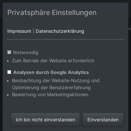
Privatsphäre Einstellungen
Geiselhöring
Bayern
Geiselhöring/Hadersbach
Impressum
|
Datenschutzerklärung
Luftbildalbum von
Notwendig
Zum Betrieb der Website erforderlich
Geiselhöring/Greißing in
Bayern, Deutschland
Analysen durch Google Analytics
Beobachtung der Website-Nutzung und
Optimierung der Benutzererfahrung
Bewertung von Marketingaktionen
Karte anzeigen/verbergen
Ich bin nicht einverstanden
Einverstanden
⇗ Benachbarte Orte