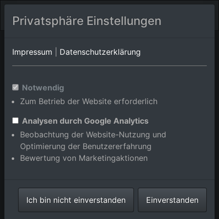
Privatsphäre Einstellungen
Bretten/Rinklingen
Baden-Württemberg
Bretten/Sprantal
Impressum
|
Datenschutzerklärung
Luftbildalbum von Bretten/Ruit
Notwendig
in Baden-Württemberg,
Zum Betrieb der Website erforderlich
Deutschland
Analysen durch Google Analytics
Beobachtung der Website-Nutzung und
Optimierung der Benutzererfahrung
Bewertung von Marketingaktionen
Karte anzeigen/verbergen
⇗ Benachbarte Orte
Alle Luftbilder im
Ich bin nicht einverstanden
Einverstanden
Online-Shop