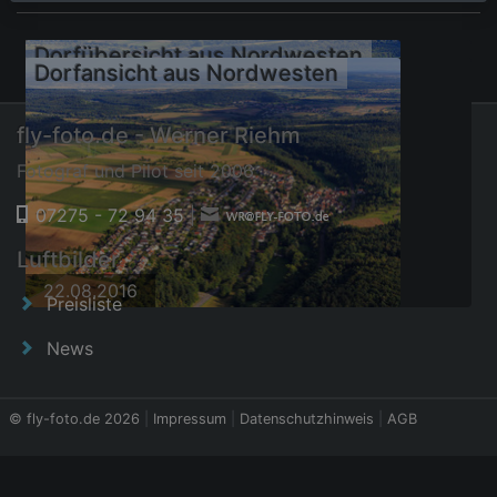
Dorfübersicht aus Nordwesten
Dorfansicht aus Nordwesten
fly-foto.de - Werner Riehm
Fotograf und Pilot seit 2006
07275 - 72 94 35
|
Luftbilder
22.08.2016
22.08.2016
Preisliste
News
© fly-foto.de 2026
|
Impressum
|
Datenschutzhinweis
|
AGB