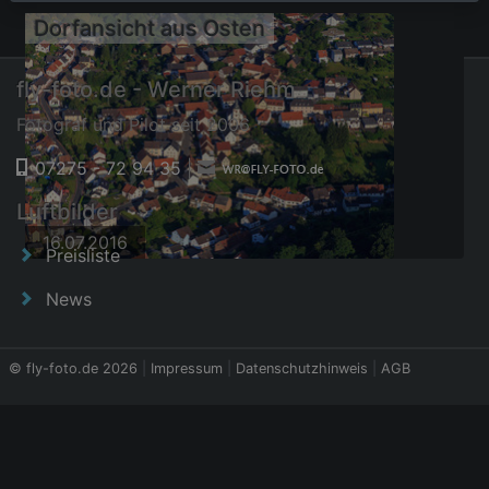
Dorfansicht aus Osten
fly-foto.de - Werner Riehm
Fotograf und Pilot seit 2006
07275 - 72 94 35
|
Luftbilder
16.07.2016
Preisliste
News
© fly-foto.de 2026
|
Impressum
|
Datenschutzhinweis
|
AGB