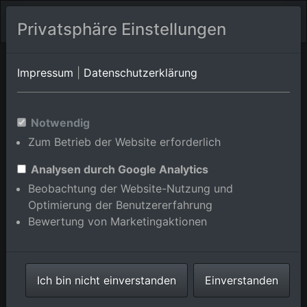
Privatsphäre Einstellungen
Altdorf
Rheinland-Pfalz
Althornbach
Impressum
|
Datenschutzerklärung
Luftbildalbum von Altenkirchen
Notwendig
in Rheinland-Pfalz,
Zum Betrieb der Website erforderlich
Deutschland
Analysen durch Google Analytics
Beobachtung der Website-Nutzung und
Optimierung der Benutzererfahrung
Bewertung von Marketingaktionen
Karte anzeigen/verbergen
⇗ Benachbarte Orte
Ich bin nicht einverstanden
Einverstanden